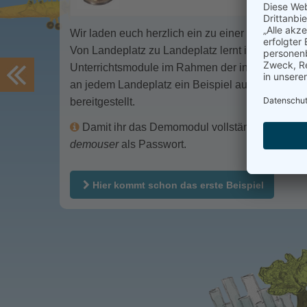
Wir laden euch herzlich ein zu einer kleinen Rei
Von Landeplatz zu Landeplatz lernt ihr dabei zu
Unterrichtsmodule im Rahmen der interkulturelle
an jedem Landeplatz ein Beispiel aus dem De
bereitgestellt.
Damit ihr das Demomodul vollständig nutzen 
demouser
als Passwort.
Hier kommt schon das erste Beispiel