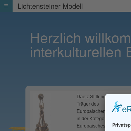
Lichtensteiner Modell
Herzlich willko
interkulturellen
Daetz Stiftung
Träger des
Europäischen Kulturmark
in der Kategorie
Europäisches Bildungsp