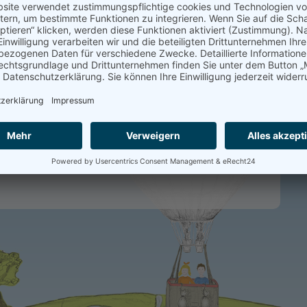
se im Ballon durch die Welt des Lichtensteiner Modells.
m Beispiel die Länder und Regionen kennen, für die wir
n Erlebniswoche anbieten. Für einen ersten Eindruck ist
momodul des
Lichtensteiner Modells
zum Kennenlernen
könnt, gibt es zum Login den Benutzernamen
demo
und